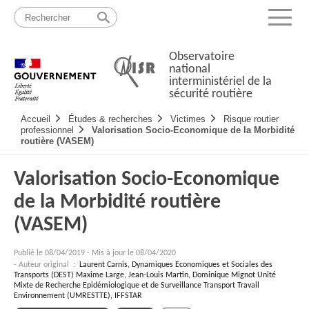
Passer
Plan
au
du
Menu
contenu
site
Observatoire
national
interministériel de la
sécurité routière
Navigation
Accueil
Études & recherches
Victimes
Risque routier
principale
professionnel
Valorisation Socio-Economique de la Morbidité
routière (VASEM)
Valorisation Socio-Economique
de la Morbidité routière
(VASEM)
Publié le
08/04/2019
-
Mis à jour le 08/04/2020
- Auteur original :
Laurent Carnis, Dynamiques Economiques et Sociales des
Transports (DEST) Maxime Large, Jean-Louis Martin, Dominique Mignot Unité
Mixte de Recherche Epidémiologique et de Surveillance Transport Travail
Environnement (UMRESTTE), IFFSTAR