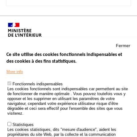
Fermer
Ce site utilise des cookies fonctionnels indispensables et
des cookies à des fins statistiques.
Menu
LES SITES PUBLICS
More info
Footer
ÉTAT DE L’INSÉCURITÉ ROUTIÈRE
Fonctionnels indispensables
Les cookies fonctionnels sont indispensables car permettent au site
TRAITEMENT DES DONNÉES PERSONNELLES DES ACCIDENTS DE
de fonctionner de manière optimale . Vous pouvez toutefois vous y
LA ROUTE
opposer et les supprimer en utilisant les paramètres de votre
navigateur, cependant votre expérience utilisateur risque d’être
ETUDES ET RECHERCHES
dégradée et ceci sera effectif pour l'ensemble des sites que vous
visiterez.
APPEL À PROJETS
Statistiques
POLITIQUE DE SÉCURITÉ ROUTIÈRE
Les cookies statistiques, dits "mesure d'audience", aident les
propriétaires du site Web, par la collecte et la communication