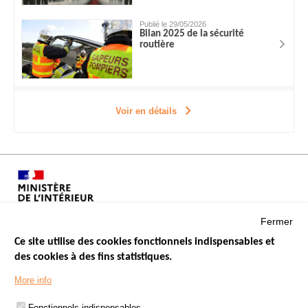
Publié le 29/05/2026
Bilan 2025 de la sécurité
routière
Voir en détails
Fermer
Ce site utilise des cookies fonctionnels indispensables et
des cookies à des fins statistiques.
Menu
LES SITES PUBLICS
More info
Footer
ÉTAT DE L’INSÉCURITÉ ROUTIÈRE
Fonctionnels indispensables