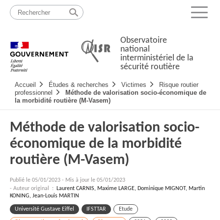
Passer
Plan
au
du
Menu
contenu
site
Observatoire
national
interministériel de la
sécurité routière
Navigation
Accueil
Études & recherches
Victimes
Risque routier
principale
professionnel
Méthode de valorisation socio-économique de
la morbidité routière (M-Vasem)
Méthode de valorisation socio-
économique de la morbidité
routière (M-Vasem)
Publié le
05/01/2023
-
Mis à jour le 05/01/2023
- Auteur original :
Laurent CARNIS, Maxime LARGE, Dominique MIGNOT, Martin
KONING, Jean-Louis MARTIN
Université Gustave Eiffel
IFSTTAR
Etude