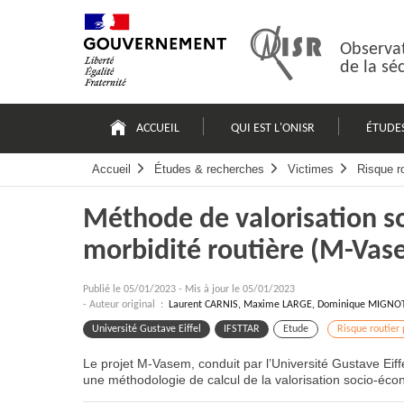
Passer
Plan
au
du
contenu
site
Observat
de la sé
Navigation
principale
ACCUEIL
QUI EST L'ONISR
ÉTUDE
Accueil
Études & recherches
Victimes
Risque ro
Méthode de valorisation s
morbidité routière (M-Vas
Publié le
05/01/2023
-
Mis à jour le 05/01/2023
- Auteur original :
Laurent CARNIS, Maxime LARGE, Dominique MIGNOT
Université Gustave Eiffel
IFSTTAR
Etude
Risque routier 
Le projet M-Vasem, conduit par l’Université Gustave Eiff
une méthodologie de calcul de la valorisation socio-éco