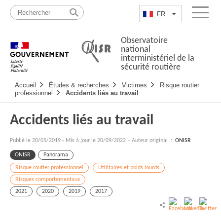
Passer
Plan
au
du
FR
Lister les actio
Menu
contenu
site
Observatoire
national
interministériel de la
sécurité routière
Navigation
Accueil
Études & recherches
Victimes
Risque routier
principale
professionnel
Accidents liés au travail
Accidents liés au travail
Publié le
20/05/2019
-
Mis à jour le 20/09/2022
- Auteur original :
ONISR
ONISR
Panorama
Risque routier professionnel
Utilitaires et poids lourds
Risques comportementaux
2021
2020
2019
2017