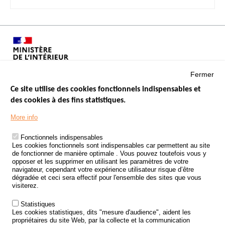
Fermer
Ce site utilise des cookies fonctionnels indispensables et
des cookies à des fins statistiques.
Menu
LES SITES PUBLICS
More info
Footer
ÉTAT DE L’INSÉCURITÉ ROUTIÈRE
Fonctionnels indispensables
Les cookies fonctionnels sont indispensables car permettent au site
TRAITEMENT DES DONNÉES PERSONNELLES DES ACCIDENTS DE
de fonctionner de manière optimale . Vous pouvez toutefois vous y
LA ROUTE
opposer et les supprimer en utilisant les paramètres de votre
navigateur, cependant votre expérience utilisateur risque d’être
ETUDES ET RECHERCHES
dégradée et ceci sera effectif pour l'ensemble des sites que vous
visiterez.
APPEL À PROJETS
Statistiques
POLITIQUE DE SÉCURITÉ ROUTIÈRE
Les cookies statistiques, dits "mesure d'audience", aident les
propriétaires du site Web, par la collecte et la communication