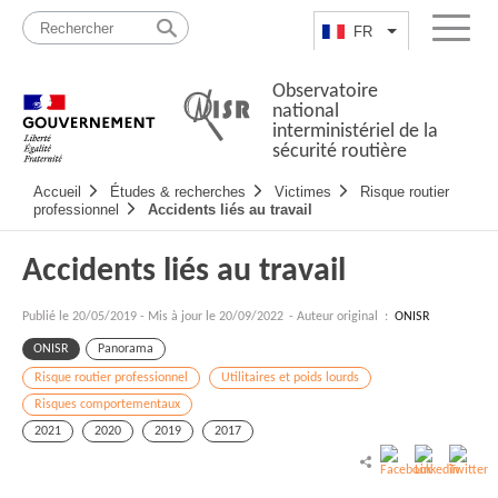
Passer
Plan
au
du
FR
Lister les actio
Menu
contenu
site
Observatoire
national
interministériel de la
sécurité routière
Navigation
Accueil
Études & recherches
Victimes
Risque routier
principale
professionnel
Accidents liés au travail
Accidents liés au travail
Publié le
20/05/2019
-
Mis à jour le 20/09/2022
- Auteur original :
ONISR
ONISR
Panorama
Risque routier professionnel
Utilitaires et poids lourds
Risques comportementaux
2021
2020
2019
2017