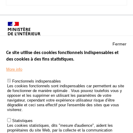
Fermer
Ce site utilise des cookies fonctionnels indispensables et
des cookies à des fins statistiques.
Menu
LES SITES PUBLICS
More info
Footer
ÉTAT DE L’INSÉCURITÉ ROUTIÈRE
Fonctionnels indispensables
Les cookies fonctionnels sont indispensables car permettent au site
TRAITEMENT DES DONNÉES PERSONNELLES DES ACCIDENTS DE
de fonctionner de manière optimale . Vous pouvez toutefois vous y
LA ROUTE
opposer et les supprimer en utilisant les paramètres de votre
navigateur, cependant votre expérience utilisateur risque d’être
ETUDES ET RECHERCHES
dégradée et ceci sera effectif pour l'ensemble des sites que vous
visiterez.
APPEL À PROJETS
Statistiques
POLITIQUE DE SÉCURITÉ ROUTIÈRE
Les cookies statistiques, dits "mesure d'audience", aident les
propriétaires du site Web, par la collecte et la communication