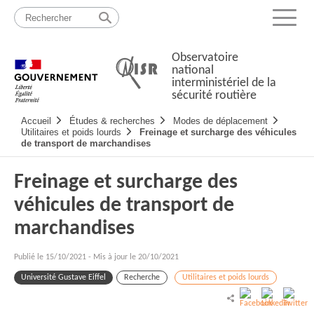
Passer
Plan
au
du
Menu
contenu
site
Observatoire
national
interministériel de la
sécurité routière
Navigation
Accueil
Études & recherches
Modes de déplacement
principale
Utilitaires et poids lourds
Freinage et surcharge des véhicules
de transport de marchandises
Freinage et surcharge des
véhicules de transport de
marchandises
Publié le
15/10/2021
-
Mis à jour le 20/10/2021
Université Gustave Eiffel
Recherche
Utilitaires et poids lourds