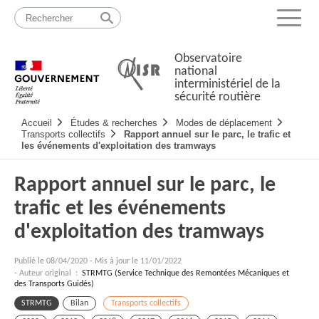
Passer
Plan
au
du
Menu
contenu
site
Observatoire
national
interministériel de la
sécurité routière
Navigation
Accueil
Études & recherches
Modes de déplacement
principale
Transports collectifs
Rapport annuel sur le parc, le trafic et
les événements d'exploitation des tramways
Rapport annuel sur le parc, le
trafic et les événements
d'exploitation des tramways
Publié le
08/04/2020
-
Mis à jour le 11/01/2022
- Auteur original :
STRMTG (Service Technique des Remontées Mécaniques et
des Transports Guidés)
STRMTG
Bilan
Transports collectifs