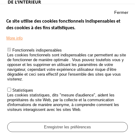
Fermer
Ce site utilise des cookies fonctionnels indispensables et
des cookies à des fins statistiques.
Menu
LES SITES PUBLICS
More info
Footer
ÉTAT DE L’INSÉCURITÉ ROUTIÈRE
Fonctionnels indispensables
Les cookies fonctionnels sont indispensables car permettent au site
TRAITEMENT DES DONNÉES PERSONNELLES DES ACCIDENTS DE
de fonctionner de manière optimale . Vous pouvez toutefois vous y
LA ROUTE
opposer et les supprimer en utilisant les paramètres de votre
navigateur, cependant votre expérience utilisateur risque d’être
ETUDES ET RECHERCHES
dégradée et ceci sera effectif pour l'ensemble des sites que vous
visiterez.
APPEL À PROJETS
Statistiques
POLITIQUE DE SÉCURITÉ ROUTIÈRE
Les cookies statistiques, dits "mesure d'audience", aident les
propriétaires du site Web, par la collecte et la communication
d'informations de manière anonyme, à comprendre comment les
Outils
AGENDA
visiteurs interagissent avec les sites Web.
FAQ
GLOSSAIRE
Enregistrer les préférences
Cookie settings