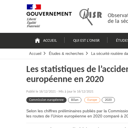
Passer
Plan
au
du
contenu
site
Observat
de la sé
Navigation
principale
ACCUEIL
QUI EST L'ONISR
ÉTUDE
Accueil
Études & recherches
La sécurité routière 
Les statistiques de l’accide
européenne en 2020
Publié le
16/12/2021
-
Mis à jour le 16/12/2021
Commission européenne
Bilan
Europe
2020
Selon les chiffres préliminaires publiés par la Commiss
les routes de l’Union européenne en 2020 comparé à 2