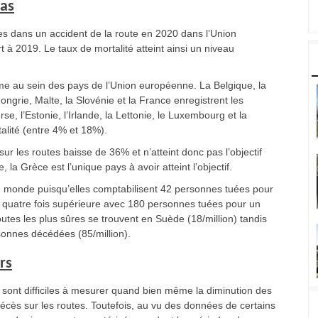
bas
s dans un accident de la route en 2020 dans l’Union
à 2019. Le taux de mortalité atteint ainsi un niveau
rme au sein des pays de l’Union européenne. La Belgique, la
Hongrie, Malte, la Slovénie et la France enregistrent les
se, l’Estonie, l’Irlande, la Lettonie, le Luxembourg et la
alité (entre 4% et 18%).
 les routes baisse de 36% et n’atteint donc pas l’objectif
a Grèce est l’unique pays à avoir atteint l’objectif.
u monde puisqu’elles comptabilisent 42 personnes tuées pour
e quatre fois supérieure avec 180 personnes tuées pour un
outes les plus sûres se trouvent en Suède (18/million) tandis
sonnes décédées (85/million).
ers
19 sont difficiles à mesurer quand bien même la diminution des
écès sur les routes. Toutefois, au vu des données de certains