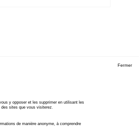
Fermer
Outils
 RECHERCHES
AGENDA
FAQ
ROJETS
GLOSSAIRE
DE SÉCURITÉ
ous y opposer et les supprimer en utilisant les
Cookie settings
 des sites que vous visiterez.
informations de manière anonyme, à comprendre
Accessibilité
Mentions légales