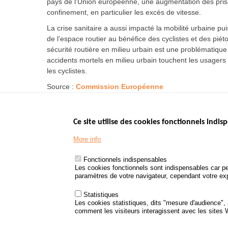
pays de l’Union européenne, une augmentation des prise
confinement, en particulier les excès de vitesse.
La crise sanitaire a aussi impacté la mobilité urbaine pu
de l’espace routier au bénéfice des cyclistes et des pié
sécurité routière en milieu urbain est une problématiq
accidents mortels en milieu urbain touchent les usagers v
les cyclistes.
Source :
Commission Européenne
Ce site utilise des cookies fonctionnels indisp
Menu
LES SITES PUBL
Footer
More info
www.data.gouv.fr
www.gouvernement
Fonctionnels indispensables
www.legifrance.go
Les cookies fonctionnels sont indispensables car pe
paramètres de votre navigateur, cependant votre expé
www.service-public
Statistiques
Les cookies statistiques, dits "mesure d'audience",
comment les visiteurs interagissent avec les sites
Menu
Plan du site
Protection des d