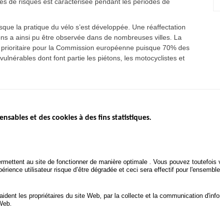
s de risques est caractérisée pendant les périodes de
isque la pratique du vélo s’est développée. Une réaffectation
tons a ainsi pu être observée dans de nombreuses villes. La
ue prioritaire pour la Commission européenne puisque 70% des
ulnérables dont font partie les piétons, les motocyclistes et
ensables et des cookies à des fins statistiques.
ICS
ÉTAT DE L’INSÉCURITÉ
ETUDES ET
ROUTIÈRE
APPEL À P
Baromètre mensuel
.gouv.fr
Bilan annuel sécurité routière
POLITIQUE 
uv.fr
rmettent au site de fonctionner de manière optimale . Vous pouvez toutefois v
ROUTIÈRE
Bilan annuel des infractions
rience utilisateur risque d’être dégradée et ceci sera effectif pour l'ensemble
.fr
TRAITEMENT DES DONNÉES
PERSONNELLES DES
 aident les propriétaires du site Web, par la collecte et la communication d'
ACCIDENTS DE LA ROUTE
 Web.
onnées personnelles et Cookies
Gérer les cookies