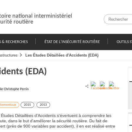
oire national interministériel
curité routière
S & RECHERCHES
ÉTAT DE L'INSÉCURITÉ ROUTIÈRE
OUTILS S
astructures
Les Études Détaillées d'Accidents (EDA)
cidents (EDA)
e Christophe Perrin
rtementaux
2015
2013
es Études Détaillées d'Accidents s'évertuent à comprendre les
te, dans le but d'améliorer la sécurité routière. Du fait de
ert (près de 900 variables par accident), il en est réalisé entre