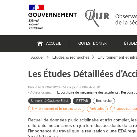
Passer
Plan
au
du
contenu
site
Observat
de la sé
Navigation
principale
ACCUEIL
QUI EST L'ONISR
ÉTUDE
Accueil
Études & recherches
Environnement et infr
Les Études Détaillées d'Ac
Publié le
08/04/2020
-
Mis à jour le 08/04/2020
- Auteur original :
Laboratoire de mécanisme des accidents : Responsabl
Université Gustave Eiffel
IFSTTAR
Recherche
Environnement et infrastructures
Véhicules
Risques compo
Recueil de données pluridisciplinaire et très complet, l
différents mécanismes en jeu lors des accidents de la rou
l'importance du travail que la réalisation d'une EDA requi
25 et 50 par an.