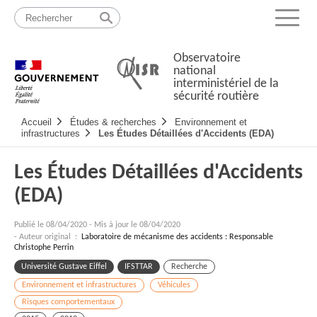
Passer
Plan
au
du
Menu
contenu
site
Observatoire
national
interministériel de la
sécurité routière
Navigation
Accueil
Études & recherches
Environnement et
principale
infrastructures
Les Études Détaillées d'Accidents (EDA)
Les Études Détaillées d'Accidents
(EDA)
Publié le
08/04/2020
-
Mis à jour le 08/04/2020
- Auteur original :
Laboratoire de mécanisme des accidents : Responsable
Christophe Perrin
Université Gustave Eiffel
IFSTTAR
Recherche
Environnement et infrastructures
Véhicules
Risques comportementaux