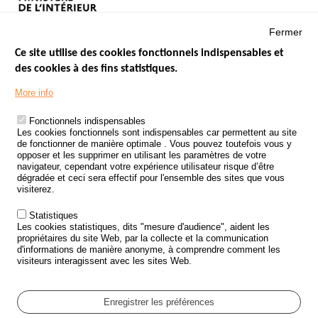
Fermer
Ce site utilise des cookies fonctionnels indispensables et
des cookies à des fins statistiques.
Menu
LES SITES PUBLICS
More info
Footer
ÉTAT DE L’INSÉCURITÉ ROUTIÈRE
Fonctionnels indispensables
Les cookies fonctionnels sont indispensables car permettent au site
TRAITEMENT DES DONNÉES PERSONNELLES DES ACCIDENTS DE
de fonctionner de manière optimale . Vous pouvez toutefois vous y
LA ROUTE
opposer et les supprimer en utilisant les paramètres de votre
navigateur, cependant votre expérience utilisateur risque d’être
ETUDES ET RECHERCHES
dégradée et ceci sera effectif pour l'ensemble des sites que vous
visiterez.
APPEL À PROJETS
Statistiques
POLITIQUE DE SÉCURITÉ ROUTIÈRE
Les cookies statistiques, dits "mesure d'audience", aident les
propriétaires du site Web, par la collecte et la communication
d'informations de manière anonyme, à comprendre comment les
Outils
AGENDA
visiteurs interagissent avec les sites Web.
FAQ
GLOSSAIRE
Enregistrer les préférences
Cookie settings