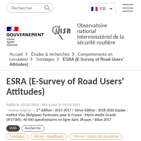
Passer
Plan
au
du
FR
Lister les actio
Menu
contenu
site
Observatoire
national
interministériel de la
sécurité routière
Navigation
Accueil
Études & recherches
Comportements en
principale
circulation
Sondages
ESRA (E-Survey of Road Users'
Attitudes)
ESRA (E-Survey of Road Users'
Attitudes)
Publié le
13/02/2019
-
Mis à jour le 19/05/2019
- Auteur original :
1ʳᵉ édition : 2015-2017 / 2ème édition : 2018-2020 Equipe :
Institut Vias (Belgique) Partenaire pour la France : Marie-Axelle Granié
(IFSTTAR), 40 000 questionnaires en ligne dans 38 pays / Bilan 2017
VIAS
Recherche
Sondages
Alcool - stupéfiants
Vitesse - règles de circulation