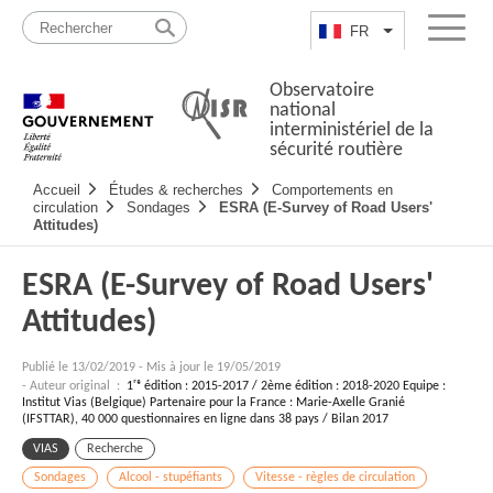
Passer
Plan
au
du
FR
Lister les actio
Menu
contenu
site
Observatoire
national
interministériel de la
sécurité routière
Navigation
Accueil
Études & recherches
Comportements en
principale
circulation
Sondages
ESRA (E-Survey of Road Users'
Attitudes)
ESRA (E-Survey of Road Users'
Attitudes)
Publié le
13/02/2019
-
Mis à jour le 19/05/2019
- Auteur original :
1ʳᵉ édition : 2015-2017 / 2ème édition : 2018-2020 Equipe :
Institut Vias (Belgique) Partenaire pour la France : Marie-Axelle Granié
(IFSTTAR), 40 000 questionnaires en ligne dans 38 pays / Bilan 2017
VIAS
Recherche
Sondages
Alcool - stupéfiants
Vitesse - règles de circulation