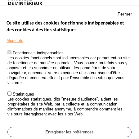
Fermer
Ce site utilise des cookies fonctionnels indispensables et
des cookies à des fins statistiques.
Menu
LES SITES PUBLICS
More info
Footer
ÉTAT DE L’INSÉCURITÉ ROUTIÈRE
Fonctionnels indispensables
Les cookies fonctionnels sont indispensables car permettent au site
TRAITEMENT DES DONNÉES PERSONNELLES DES ACCIDENTS DE
de fonctionner de manière optimale . Vous pouvez toutefois vous y
LA ROUTE
opposer et les supprimer en utilisant les paramètres de votre
navigateur, cependant votre expérience utilisateur risque d’être
ETUDES ET RECHERCHES
dégradée et ceci sera effectif pour l'ensemble des sites que vous
visiterez.
APPEL À PROJETS
Statistiques
POLITIQUE DE SÉCURITÉ ROUTIÈRE
Les cookies statistiques, dits "mesure d'audience", aident les
propriétaires du site Web, par la collecte et la communication
d'informations de manière anonyme, à comprendre comment les
Outils
AGENDA
visiteurs interagissent avec les sites Web.
FAQ
GLOSSAIRE
Enregistrer les préférences
Cookie settings