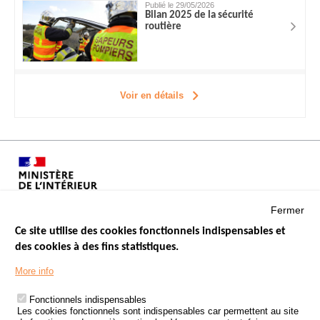
Publié le 29/05/2026
Bilan 2025 de la sécurité
routière
Voir en détails
Fermer
Ce site utilise des cookies fonctionnels indispensables et
des cookies à des fins statistiques.
Menu
LES SITES PUBLICS
More info
Footer
ÉTAT DE L’INSÉCURITÉ ROUTIÈRE
Fonctionnels indispensables
Les cookies fonctionnels sont indispensables car permettent au site
TRAITEMENT DES DONNÉES PERSONNELLES DES ACCIDENTS DE