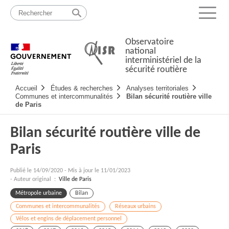
Passer
Plan
au
du
Menu
contenu
site
Observatoire
national
interministériel de la
sécurité routière
Navigation
Accueil
Études & recherches
Analyses territoriales
principale
Communes et intercommunalités
Bilan sécurité routière ville
de Paris
Bilan sécurité routière ville de
Paris
Publié le
14/09/2020
-
Mis à jour le 11/01/2023
- Auteur original :
Ville de Paris
Métropole urbaine
Bilan
Communes et intercommunalités
Réseaux urbains
Vélos et engins de déplacement personnel