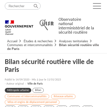
Passer
Plan
au
du
Menu
contenu
site
Observatoire
national
interministériel de la
sécurité routière
Navigation
Accueil
Études & recherches
Analyses territoriales
principale
Communes et intercommunalités
Bilan sécurité routière ville
de Paris
Bilan sécurité routière ville de
Paris
Publié le
14/09/2020
-
Mis à jour le 11/01/2023
- Auteur original :
Ville de Paris
Métropole urbaine
Bilan
Communes et intercommunalités
Réseaux urbains
Vélos et engins de déplacement personnel