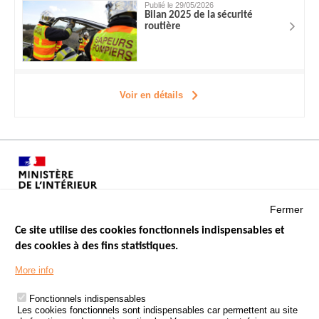
Publié le 29/05/2026
Bilan 2025 de la sécurité
routière
Voir en détails
Fermer
Ce site utilise des cookies fonctionnels indispensables et
des cookies à des fins statistiques.
Menu
LES SITES PUBLICS
More info
Footer
ÉTAT DE L’INSÉCURITÉ ROUTIÈRE
Fonctionnels indispensables
Les cookies fonctionnels sont indispensables car permettent au site
TRAITEMENT DES DONNÉES PERSONNELLES DES ACCIDENTS DE