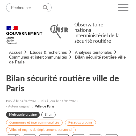
Passer
Plan
au
du
Menu
contenu
site
Observatoire
national
interministériel de la
sécurité routière
Navigation
Accueil
Études & recherches
Analyses territoriales
principale
Communes et intercommunalités
Bilan sécurité routière ville
de Paris
Bilan sécurité routière ville de
Paris
Publié le
14/09/2020
-
Mis à jour le 11/01/2023
- Auteur original :
Ville de Paris
Métropole urbaine
Bilan
Communes et intercommunalités
Réseaux urbains
Vélos et engins de déplacement personnel