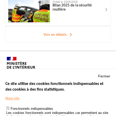
Publié le 29/05/2026
Bilan 2025 de la sécurité
routière
Voir en détails
Fermer
Ce site utilise des cookies fonctionnels indispensables et
des cookies à des fins statistiques.
Menu
LES SITES PUBLICS
More info
Footer
ÉTAT DE L’INSÉCURITÉ ROUTIÈRE
Fonctionnels indispensables
Les cookies fonctionnels sont indispensables car permettent au site
TRAITEMENT DES DONNÉES PERSONNELLES DES ACCIDENTS DE