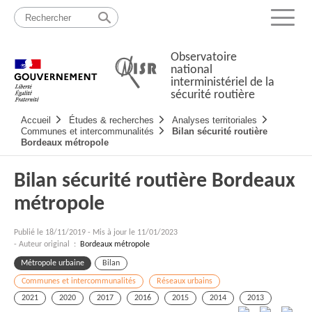
Passer
Plan
au
du
Menu
contenu
site
Observatoire
national
interministériel de la
sécurité routière
Navigation
Accueil
Études & recherches
Analyses territoriales
principale
Communes et intercommunalités
Bilan sécurité routière
Bordeaux métropole
Bilan sécurité routière Bordeaux
métropole
Publié le
18/11/2019
-
Mis à jour le 11/01/2023
- Auteur original :
Bordeaux métropole
Métropole urbaine
Bilan
Communes et intercommunalités
Réseaux urbains
2021
2020
2017
2016
2015
2014
2013