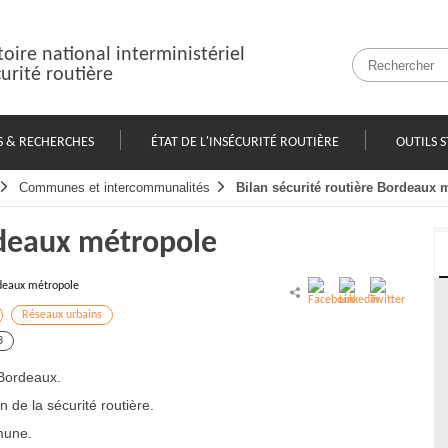
oire national interministériel
curité routière
S & RECHERCHES
ÉTAT DE L'INSÉCURITÉ ROUTIÈRE
OUTILS S
Communes et intercommunalités
Bilan sécurité routière Bordeaux 
rdeaux métropole
deaux métropole
Réseaux urbains
3
 Bordeaux.
de la sécurité routière.
mmune.