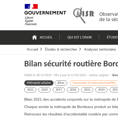
Passer
Plan
au
du
contenu
site
Observat
de la sé
Navigation
principale
ACCUEIL
QUI EST L'ONISR
ÉTUDE
Accueil
Études & recherches
Analyses territoriales
Bilan sécurité routière Bo
Publié le
18/11/2019
-
Mis à jour le 11/01/2023
- Auteur original :
Bor
Métropole urbaine
Bilan
Communes et intercommunalités
2021
2020
2017
2016
2015
2014
201
Bilan 2021 des accidents corporels sur la métropole de
Chaque année la métropole de Bordeaux produit un bilan 
Retrouvez les résultats d'accidentalité routière par co