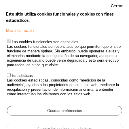
Cerrar
Este sitio utiliza cookies funcionales y cookies con fines
estadísticos.
Menu
SITIOS DE GOBIERNO
Footer
Más información
INSEGURIDAD VIAL
Las cookies funcionales son esenciales
TRATAMIENTO DE DATOS PERSONALES PROCEDENTES DE
Las cookies funcionales son esenciales porque permiten que el sitio
ACCIDENTES DE TRÁFICO
funcione de manera óptima. Sin embargo, puede oponerse a ellas y
eliminarlas mediante la configuración de su navegador, aunque su
ESTUDIOS
experiencia de usuario puede verse degradada y esto será efectivo
para todos los sitios que visite.
CONVOCATORIA DE PROYECTOS DE ESTUDIOS
Estadísticas
POLÍTICA DE SEGURIDAD VIAL
Las cookies estadísticas, conocidas como "medición de la
audiencia", ayudan a los propietarios de los sitios web, mediante la
recopilación y presentación de información anónima, a entender
Outils
EVENTOS
cómo interactúan los visitantes con los sitios web.
PREGUNTAS MÁS FRECUENTES
GLOSARIO
Guardar preferencias
Cookie settings
Aceptar las cookies estadísticas