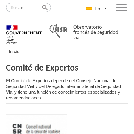
Pasar
Mapa
al
web
ES
List additional a
Menu
contenido
Observatorio
francés de seguridad
vial
Navigation
Inicio
principale
Comité de Expertos
El Comité de Expertos depende del Consejo Nacional de
Seguridad Vial y del Delegado Interministerial de Seguridad
Vial y tiene una función de conocimientos especializados y
recomendaciones.