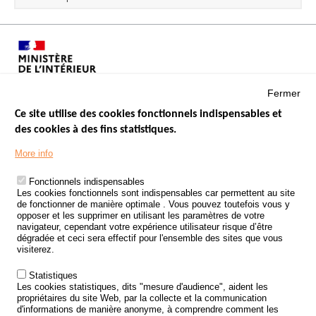
Fermer
Ce site utilise des cookies fonctionnels indispensables et
des cookies à des fins statistiques.
Menu
LES SITES PUBLICS
More info
Footer
ÉTAT DE L’INSÉCURITÉ ROUTIÈRE
Fonctionnels indispensables
Les cookies fonctionnels sont indispensables car permettent au site
TRAITEMENT DES DONNÉES PERSONNELLES DES ACCIDENTS DE
de fonctionner de manière optimale . Vous pouvez toutefois vous y
LA ROUTE
opposer et les supprimer en utilisant les paramètres de votre
navigateur, cependant votre expérience utilisateur risque d’être
ETUDES ET RECHERCHES
dégradée et ceci sera effectif pour l'ensemble des sites que vous
visiterez.
APPEL À PROJETS
Statistiques
POLITIQUE DE SÉCURITÉ ROUTIÈRE
Les cookies statistiques, dits "mesure d'audience", aident les
propriétaires du site Web, par la collecte et la communication
d'informations de manière anonyme, à comprendre comment les
Outils
AGENDA