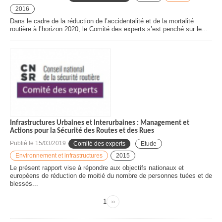
2016
Dans le cadre de la réduction de l’accidentalité et de la mortalité
routière à l’horizon 2020, le Comité des experts s’est penché sur le...
Infrastructures Urbaines et Interurbaines : Management et
Actions pour la Sécurité des Routes et des Rues
Publié le
15/03/2019
Comité des experts
Etude
Environnement et infrastructures
2015
Le présent rapport vise à répondre aux objectifs nationaux et
européens de réduction de moitié du nombre de personnes tuées et de
blessés...
Page
1
››
Page
Pagination
suivante