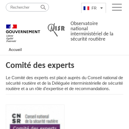
Passer
Plan
au
du
FR
Lister les actio
Menu
contenu
site
Observatoire
national
interministériel de la
sécurité routière
Navigation
Accueil
principale
Comité des experts
Le Comité des experts est placé auprès du Conseil national de
sécurité routière et de la Déléguée interministérielle de sécurité
routière et a un rôle d'expertise et de recommandations.