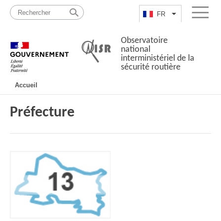
Passer
Plan
au
du
FR
Lister les actio
Menu
contenu
site
Observatoire
national
interministériel de la
sécurité routière
Navigation
Accueil
principale
Préfecture