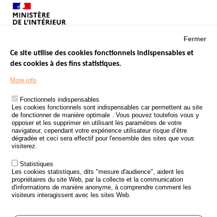
Fermer
Ce site utilise des cookies fonctionnels indispensables et
des cookies à des fins statistiques.
Menu
LES SITES PUBLICS
More info
Footer
ÉTAT DE L’INSÉCURITÉ ROUTIÈRE
Fonctionnels indispensables
Les cookies fonctionnels sont indispensables car permettent au site
TRAITEMENT DES DONNÉES PERSONNELLES DES ACCIDENTS DE
de fonctionner de manière optimale . Vous pouvez toutefois vous y
LA ROUTE
opposer et les supprimer en utilisant les paramètres de votre
navigateur, cependant votre expérience utilisateur risque d’être
ETUDES ET RECHERCHES
dégradée et ceci sera effectif pour l'ensemble des sites que vous
visiterez.
APPEL À PROJETS
Statistiques
POLITIQUE DE SÉCURITÉ ROUTIÈRE
Les cookies statistiques, dits "mesure d'audience", aident les
propriétaires du site Web, par la collecte et la communication
d'informations de manière anonyme, à comprendre comment les
Outils
AGENDA
visiteurs interagissent avec les sites Web.
FAQ