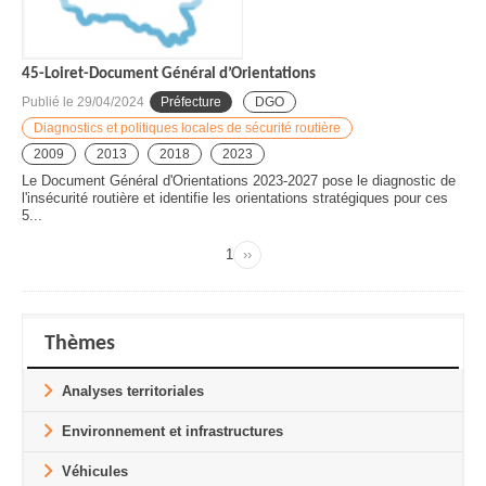
45-Loiret-Document Général d’Orientations
Publié le
29/04/2024
Préfecture
DGO
Diagnostics et politiques locales de sécurité routière
2009
2013
2018
2023
Le Document Général d'Orientations 2023-2027 pose le diagnostic de
l'insécurité routière et identifie les orientations stratégiques pour ces
5...
Page
1
››
Page
Pagination
suivante
Thèmes
Analyses territoriales
Environnement et infrastructures
Véhicules