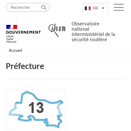
Passer
Plan
au
du
FR
Lister les actio
Menu
contenu
site
Observatoire
national
interministériel de la
sécurité routière
Navigation
Accueil
principale
Préfecture