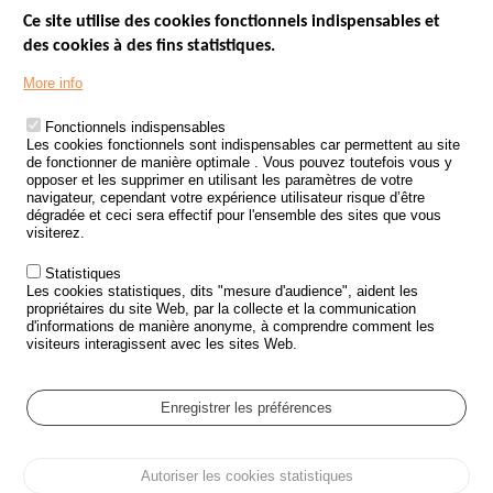
Ce site utilise des cookies fonctionnels indispensables et
des cookies à des fins statistiques.
Menu
LES SITES PUBLICS
More info
Footer
ÉTAT DE L’INSÉCURITÉ ROUTIÈRE
Fonctionnels indispensables
Les cookies fonctionnels sont indispensables car permettent au site
TRAITEMENT DES DONNÉES PERSONNELLES DES ACCIDENTS DE
de fonctionner de manière optimale . Vous pouvez toutefois vous y
LA ROUTE
opposer et les supprimer en utilisant les paramètres de votre
navigateur, cependant votre expérience utilisateur risque d’être
ETUDES ET RECHERCHES
dégradée et ceci sera effectif pour l'ensemble des sites que vous
visiterez.
APPEL À PROJETS
Statistiques
POLITIQUE DE SÉCURITÉ ROUTIÈRE
Les cookies statistiques, dits "mesure d'audience", aident les
propriétaires du site Web, par la collecte et la communication
d'informations de manière anonyme, à comprendre comment les
Outils
AGENDA
visiteurs interagissent avec les sites Web.
FAQ
GLOSSAIRE
Enregistrer les préférences
Cookie settings
Autoriser les cookies statistiques
Menu
Plan du site
Protection des données personnelles et Cookies