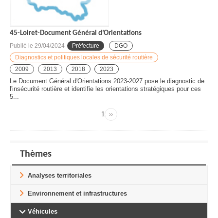
45-Loiret-Document Général d’Orientations
Publié le
29/04/2024
Préfecture
DGO
Diagnostics et politiques locales de sécurité routière
2009
2013
2018
2023
Le Document Général d'Orientations 2023-2027 pose le diagnostic de
l'insécurité routière et identifie les orientations stratégiques pour ces
5...
Page
1
››
Page
Pagination
suivante
Thèmes
Analyses territoriales
Environnement et infrastructures
Véhicules