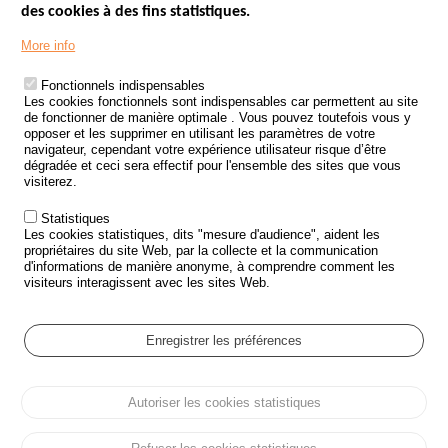
des cookies à des fins statistiques.
Menu
LES SITES PUBLICS
More info
Footer
ÉTAT DE L’INSÉCURITÉ ROUTIÈRE
Fonctionnels indispensables
Les cookies fonctionnels sont indispensables car permettent au site
TRAITEMENT DES DONNÉES PERSONNELLES DES ACCIDENTS DE
de fonctionner de manière optimale . Vous pouvez toutefois vous y
LA ROUTE
opposer et les supprimer en utilisant les paramètres de votre
navigateur, cependant votre expérience utilisateur risque d’être
ETUDES ET RECHERCHES
dégradée et ceci sera effectif pour l'ensemble des sites que vous
visiterez.
APPEL À PROJETS
Statistiques
POLITIQUE DE SÉCURITÉ ROUTIÈRE
Les cookies statistiques, dits "mesure d'audience", aident les
propriétaires du site Web, par la collecte et la communication
d'informations de manière anonyme, à comprendre comment les
Outils
AGENDA
visiteurs interagissent avec les sites Web.
FAQ
GLOSSAIRE
Enregistrer les préférences
Cookie settings
Autoriser les cookies statistiques
Menu
Plan du site
Protection des données personnelles et Cookies
Pied
Gérer les cookies
Accessibilité
Mentions légales
de