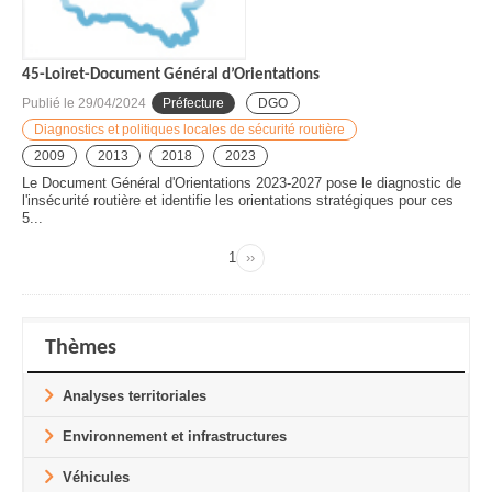
45-Loiret-Document Général d’Orientations
Publié le
29/04/2024
Préfecture
DGO
Diagnostics et politiques locales de sécurité routière
2009
2013
2018
2023
Le Document Général d'Orientations 2023-2027 pose le diagnostic de
l'insécurité routière et identifie les orientations stratégiques pour ces
5...
Page
1
››
Page
Pagination
suivante
Thèmes
Analyses territoriales
Environnement et infrastructures
Véhicules