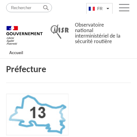
Passer
Plan
au
du
FR
Lister les actio
Menu
contenu
site
Observatoire
national
interministériel de la
sécurité routière
Navigation
Accueil
principale
Préfecture