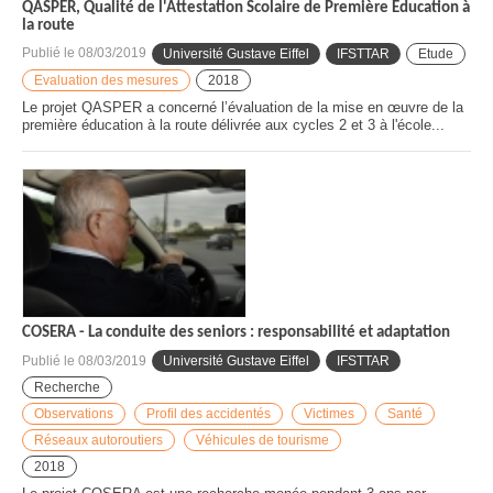
QASPER, Qualité de l'Attestation Scolaire de Première Éducation à
la route
Publié le
08/03/2019
Université Gustave Eiffel
IFSTTAR
Etude
Evaluation des mesures
2018
Le projet QASPER a concerné l’évaluation de la mise en œuvre de la
première éducation à la route délivrée aux cycles 2 et 3 à l'école...
COSERA - La conduite des seniors : responsabilité et adaptation
Publié le
08/03/2019
Université Gustave Eiffel
IFSTTAR
Recherche
Observations
Profil des accidentés
Victimes
Santé
Réseaux autoroutiers
Véhicules de tourisme
2018