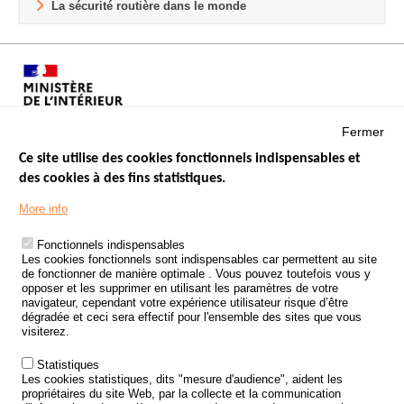
La sécurité routière dans le monde
Fermer
Ce site utilise des cookies fonctionnels indispensables et
des cookies à des fins statistiques.
Menu
LES SITES PUBLICS
More info
Footer
ÉTAT DE L’INSÉCURITÉ ROUTIÈRE
Fonctionnels indispensables
Les cookies fonctionnels sont indispensables car permettent au site
TRAITEMENT DES DONNÉES PERSONNELLES DES ACCIDENTS DE
de fonctionner de manière optimale . Vous pouvez toutefois vous y
LA ROUTE
opposer et les supprimer en utilisant les paramètres de votre
navigateur, cependant votre expérience utilisateur risque d’être
ETUDES ET RECHERCHES
dégradée et ceci sera effectif pour l'ensemble des sites que vous
visiterez.
APPEL À PROJETS
Statistiques
POLITIQUE DE SÉCURITÉ ROUTIÈRE
Les cookies statistiques, dits "mesure d'audience", aident les
propriétaires du site Web, par la collecte et la communication