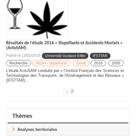
Résultats de l’étude 2016 « Stupéfiants et Accidents Mortels »
(ActuSAM)
Publié le
13/02/2019
Université Gustave Eiffel
IFSTTAR
Recherche
Alcool - stupéfiants
Santé
2016
2005
L’étude ActuSAM conduite par « l’Institut Français des Sciences et
Technologies des Transports, de l'Aménagement et des Réseaux »
(IFSTTAR)...
‹‹
Page
2
Page
Pagination
précédente
Thèmes
Analyses territoriales