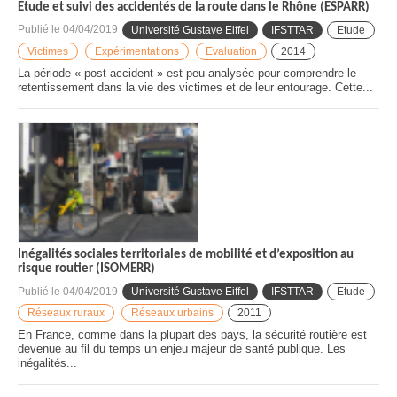
Etude et suivi des accidentés de la route dans le Rhône (ESPARR)
Publié le
04/04/2019
Université Gustave Eiffel
IFSTTAR
Etude
Victimes
Expérimentations
Evaluation
2014
La période « post accident » est peu analysée pour comprendre le
retentissement dans la vie des victimes et de leur entourage. Cette...
Inégalités sociales territoriales de mobilité et d’exposition au
risque routier (ISOMERR)
Publié le
04/04/2019
Université Gustave Eiffel
IFSTTAR
Etude
Réseaux ruraux
Réseaux urbains
2011
En France, comme dans la plupart des pays, la sécurité routière est
devenue au fil du temps un enjeu majeur de santé publique. Les
inégalités...