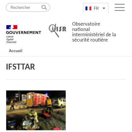
Passer
Plan
au
du
FR
Lister les actio
Menu
contenu
site
Observatoire
national
interministériel de la
sécurité routière
Navigation
Accueil
principale
IFSTTAR