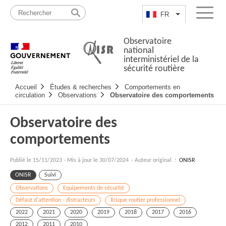
Passer
Plan
au
du
FR
Lister les actio
Menu
contenu
site
Observatoire
national
interministériel de la
sécurité routière
Navigation
Accueil
Études & recherches
Comportements en
principale
circulation
Observations
Observatoire des comportements
Observatoire des
comportements
Publié le
15/11/2023
-
Mis à jour le 30/07/2024
- Auteur original :
ONISR
ONISR
Suivi
Observations
Equipements de sécurité
Défaut d'attention - distracteurs
Risque routier professionnel
2022
2021
2020
2019
2018
2017
2016
2012
2011
2010