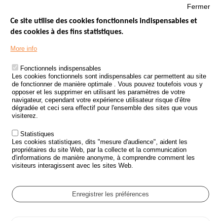
Fermer
Ce site utilise des cookies fonctionnels indispensables et
des cookies à des fins statistiques.
Menu
LES SITES PUBLICS
More info
Footer
ÉTAT DE L’INSÉCURITÉ ROUTIÈRE
Fonctionnels indispensables
Les cookies fonctionnels sont indispensables car permettent au site
TRAITEMENT DES DONNÉES PERSONNELLES DES ACCIDENTS DE
de fonctionner de manière optimale . Vous pouvez toutefois vous y
LA ROUTE
opposer et les supprimer en utilisant les paramètres de votre
navigateur, cependant votre expérience utilisateur risque d’être
ETUDES ET RECHERCHES
dégradée et ceci sera effectif pour l'ensemble des sites que vous
visiterez.
APPEL À PROJETS
Statistiques
POLITIQUE DE SÉCURITÉ ROUTIÈRE
Les cookies statistiques, dits "mesure d'audience", aident les
propriétaires du site Web, par la collecte et la communication
d'informations de manière anonyme, à comprendre comment les
Outils
AGENDA
visiteurs interagissent avec les sites Web.
FAQ
GLOSSAIRE
Enregistrer les préférences
Cookie settings