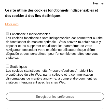
Fermer
Ce site utilise des cookies fonctionnels indispensables et
des cookies à des fins statistiques.
Menu
LES SITES PUBLICS
More info
Footer
ÉTAT DE L’INSÉCURITÉ ROUTIÈRE
Fonctionnels indispensables
Les cookies fonctionnels sont indispensables car permettent au site
TRAITEMENT DES DONNÉES PERSONNELLES DES ACCIDENTS DE
de fonctionner de manière optimale . Vous pouvez toutefois vous y
LA ROUTE
opposer et les supprimer en utilisant les paramètres de votre
navigateur, cependant votre expérience utilisateur risque d’être
ETUDES ET RECHERCHES
dégradée et ceci sera effectif pour l'ensemble des sites que vous
visiterez.
APPEL À PROJETS
Statistiques
POLITIQUE DE SÉCURITÉ ROUTIÈRE
Les cookies statistiques, dits "mesure d'audience", aident les
propriétaires du site Web, par la collecte et la communication
d'informations de manière anonyme, à comprendre comment les
Outils
AGENDA
visiteurs interagissent avec les sites Web.
FAQ
GLOSSAIRE
Enregistrer les préférences
Cookie settings