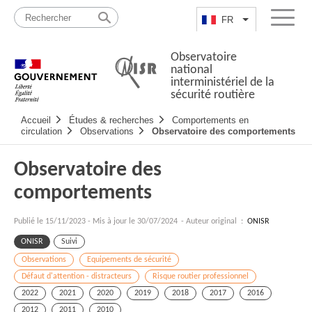
Passer
Plan
au
du
FR
Lister les actio
Menu
contenu
site
Observatoire
national
interministériel de la
sécurité routière
Navigation
Accueil
Études & recherches
Comportements en
principale
circulation
Observations
Observatoire des comportements
Observatoire des
comportements
Publié le
15/11/2023
-
Mis à jour le 30/07/2024
- Auteur original :
ONISR
ONISR
Suivi
Observations
Equipements de sécurité
Défaut d'attention - distracteurs
Risque routier professionnel
2022
2021
2020
2019
2018
2017
2016
2012
2011
2010