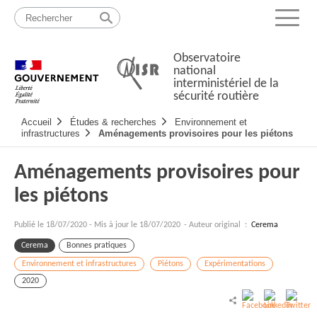
Passer
Plan
au
du
Menu
contenu
site
Observatoire
national
interministériel de la
sécurité routière
Navigation
Accueil
Études & recherches
Environnement et
principale
infrastructures
Aménagements provisoires pour les piétons
Aménagements provisoires pour
les piétons
Publié le
18/07/2020
-
Mis à jour le 18/07/2020
- Auteur original :
Cerema
Cerema
Bonnes pratiques
Environnement et infrastructures
Piétons
Expérimentations
2020