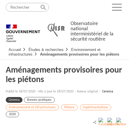
Passer
Plan
au
du
Menu
contenu
site
Observatoire
national
interministériel de la
sécurité routière
Navigation
Accueil
Études & recherches
Environnement et
principale
infrastructures
Aménagements provisoires pour les piétons
Aménagements provisoires pour
les piétons
Publié le
18/07/2020
-
Mis à jour le 18/07/2020
- Auteur original :
Cerema
Cerema
Bonnes pratiques
Environnement et infrastructures
Piétons
Expérimentations
2020