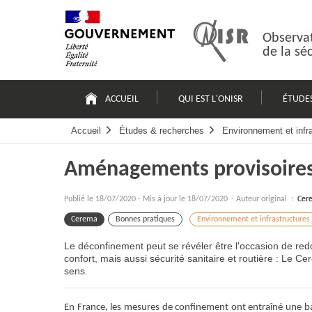
Passer
Plan
au
du
contenu
site
Observat
de la sé
Navigation
principale
ACCUEIL
QUI EST L'ONISR
ÉTUDE
Accueil
Études & recherches
Environnement et infr
Aménagements provisoires 
Publié le
18/07/2020
-
Mis à jour le 18/07/2020
- Auteur original :
Cer
Cerema
Bonnes pratiques
Environnement et infrastructures
Le déconfinement peut se révéler être l'occasion de redo
confort, mais aussi sécurité sanitaire et routière : Le Ce
sens.
En France, les mesures de confinement ont entraîné une ba