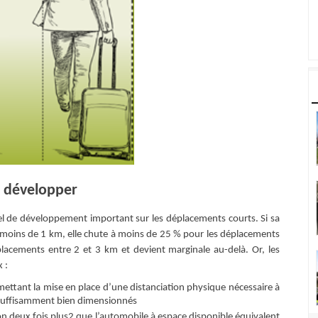
 développer
el de développement important sur les déplacements courts. Si sa
 moins de 1 km, elle chute à moins de 25 % pour les déplacements
acements entre 2 et 3 km et devient marginale au-delà. Or, les
 :
ttant la mise en place d’une distanciation physique nécessaire à
nt suﬀisamment bien dimensionnés
n deux fois plus2 que l’automobile à espace disponible équivalent