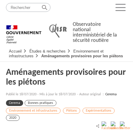
Passer
Plan
au
du
Menu
contenu
site
Observatoire
national
interministériel de la
sécurité routière
Navigation
Accueil
Études & recherches
Environnement et
principale
infrastructures
Aménagements provisoires pour les piétons
Aménagements provisoires pour
les piétons
Publié le
18/07/2020
-
Mis à jour le 18/07/2020
- Auteur original :
Cerema
Cerema
Bonnes pratiques
Environnement et infrastructures
Piétons
Expérimentations
2020