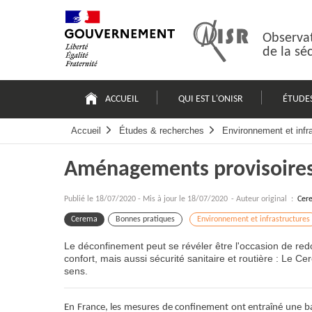
Passer
Plan
au
du
contenu
site
Observat
de la sé
Navigation
principale
ACCUEIL
QUI EST L'ONISR
ÉTUDE
Accueil
Études & recherches
Environnement et infr
Aménagements provisoires 
Publié le
18/07/2020
-
Mis à jour le 18/07/2020
- Auteur original :
Cer
Cerema
Bonnes pratiques
Environnement et infrastructures
Le déconfinement peut se révéler être l'occasion de redo
confort, mais aussi sécurité sanitaire et routière : Le Ce
sens.
En France, les mesures de confinement ont entraîné une ba