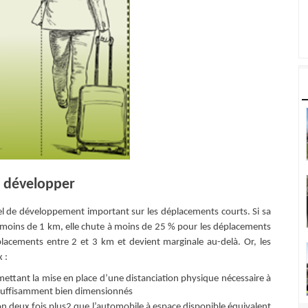
 développer
el de développement important sur les déplacements courts. Si sa
 moins de 1 km, elle chute à moins de 25 % pour les déplacements
acements entre 2 et 3 km et devient marginale au-delà. Or, les
 :
ttant la mise en place d’une distanciation physique nécessaire à
nt suﬀisamment bien dimensionnés
n deux fois plus2 que l’automobile à espace disponible équivalent