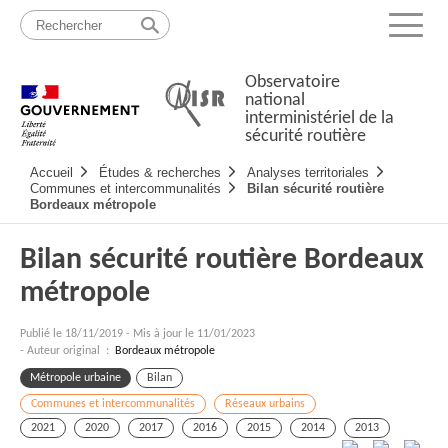
Passer
Plan
au
du
Menu
contenu
site
Observatoire
national
interministériel de la
sécurité routière
Navigation
Accueil
Études & recherches
Analyses territoriales
principale
Communes et intercommunalités
Bilan sécurité routière
Bordeaux métropole
Bilan sécurité routière Bordeaux
métropole
Publié le
18/11/2019
-
Mis à jour le 11/01/2023
- Auteur original :
Bordeaux métropole
Métropole urbaine
Bilan
Communes et intercommunalités
Réseaux urbains
2021
2020
2017
2016
2015
2014
2013