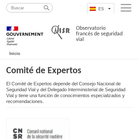
Pasar
Mapa
al
web
ES
List additional a
Menu
contenido
Observatorio
francés de seguridad
vial
Navigation
Inicio
principale
Comité de Expertos
El Comité de Expertos depende del Consejo Nacional de
Seguridad Vial y del Delegado Interministerial de Seguridad
Vial y tiene una función de conocimientos especializados y
recomendaciones.