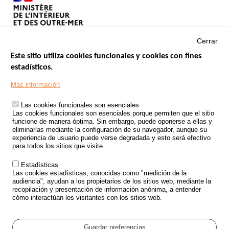
Cerrar
Este sitio utiliza cookies funcionales y cookies con fines
estadísticos.
Menu
SITIOS DE GOBIERNO
Footer
Más información
INSEGURIDAD VIAL
Las cookies funcionales son esenciales
TRATAMIENTO DE DATOS PERSONALES PROCEDENTES DE
Las cookies funcionales son esenciales porque permiten que el sitio
ACCIDENTES DE TRÁFICO
funcione de manera óptima. Sin embargo, puede oponerse a ellas y
eliminarlas mediante la configuración de su navegador, aunque su
ESTUDIOS
experiencia de usuario puede verse degradada y esto será efectivo
para todos los sitios que visite.
CONVOCATORIA DE PROYECTOS DE ESTUDIOS
Estadísticas
POLÍTICA DE SEGURIDAD VIAL
Las cookies estadísticas, conocidas como "medición de la
audiencia", ayudan a los propietarios de los sitios web, mediante la
recopilación y presentación de información anónima, a entender
Outils
EVENTOS
cómo interactúan los visitantes con los sitios web.
PREGUNTAS MÁS FRECUENTES
GLOSARIO
Guardar preferencias