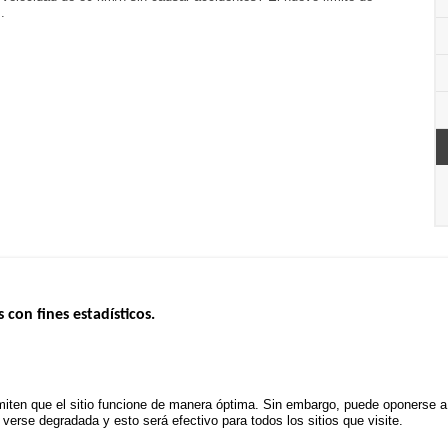
.
s con fines estadísticos.
ERNO
INSEGURIDAD VIAL
ESTUDIOS
Tablero mensual
CONVOCAT
.gouv.fr
Informe anual de la seguridad vial
PROYECTOS
iten que el sitio funcione de manera óptima. Sin embargo, puede oponerse a e
uv.fr
Informe anual de la delincuencia
erse degradada y esto será efectivo para todos los sitios que visite.
POLÍTICA D
.fr
TRATAMIENTO DE DATOS