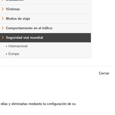
Víctimas
Modos de viaje
Comportamiento en el tráfico
Seguridad vial mundial
Internacional
Europa
Cerrar
Outils
EVENTOS
PREGUNTAS MÁS
ORIA DE
FRECUENTES
 DE ESTUDIOS
llas y eliminarlas mediante la configuración de su
GLOSARIO
E SEGURIDAD VIAL
Cookie settings