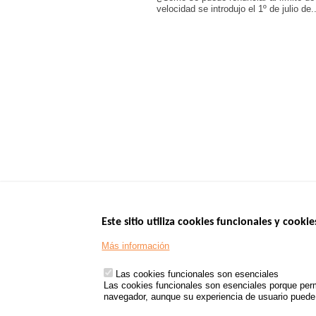
velocidad se introdujo el 1º de julio de..
Este sitio utiliza cookies funcionales y cookie
Menu
SITIOS DE GOBI
Más información
Footer
www.data.gouv.fr
Las cookies funcionales son esenciales
www.gouvernement
Las cookies funcionales son esenciales porque perm
www.legifrance.go
navegador, aunque su experiencia de usuario puede v
www.service-public