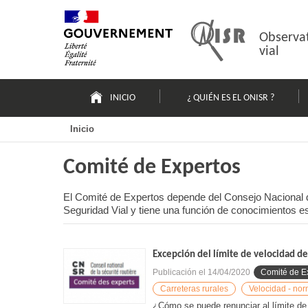
Pasar
Mapa
al
web
contenido
Observat
vial
Navigation
principale
INICIO
¿ QUIÉN ES EL ONISR ?
Inicio
Comité de Expertos
El Comité de Expertos depende del Consejo Nacional de
Seguridad Vial y tiene una función de conocimientos 
Excepción del límite de velocidad de
Publicación el
14/04/2020
Comité de E
Carreteras rurales
Velocidad - nor
¿Cómo se puede renunciar al límite de