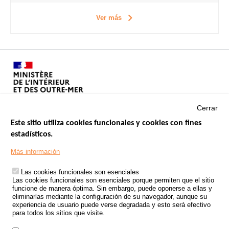
Ver más
Cerrar
Este sitio utiliza cookies funcionales y cookies con fines
estadísticos.
Menu
SITIOS DE GOBIERNO
Footer
Más información
INSEGURIDAD VIAL
Las cookies funcionales son esenciales
TRATAMIENTO DE DATOS PERSONALES PROCEDENTES DE
Las cookies funcionales son esenciales porque permiten que el sitio
ACCIDENTES DE TRÁFICO
funcione de manera óptima. Sin embargo, puede oponerse a ellas y
eliminarlas mediante la configuración de su navegador, aunque su
ESTUDIOS
experiencia de usuario puede verse degradada y esto será efectivo
para todos los sitios que visite.
CONVOCATORIA DE PROYECTOS DE ESTUDIOS