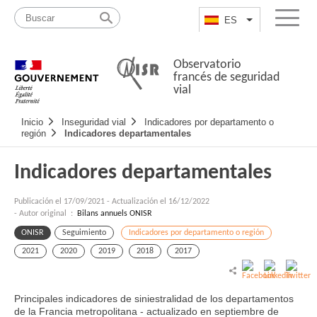
Pasar
Mapa
al
web
ES
List additional a
Menu
contenido
Observatorio
francés de seguridad
vial
Navigation
Inicio
Inseguridad vial
Indicadores por departamento o
principale
región
Indicadores departamentales
Indicadores departamentales
Publicación el
17/09/2021
-
Actualización el 16/12/2022
- Autor original :
Bilans annuels ONISR
ONISR
Seguimiento
Indicadores por departamento o región
2021
2020
2019
2018
2017
Principales indicadores de siniestralidad de los departamentos
de la Francia metropolitana - actualizado en septiembre de