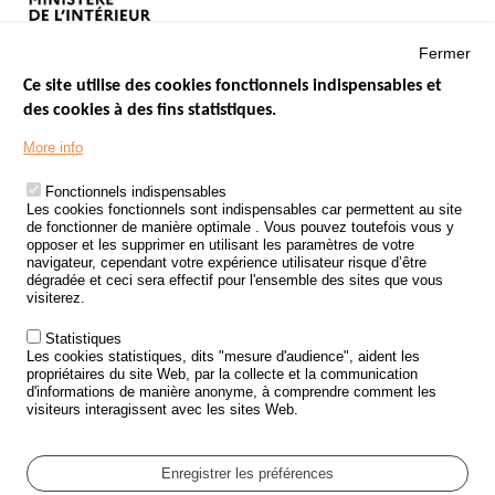
Fermer
Ce site utilise des cookies fonctionnels indispensables et
des cookies à des fins statistiques.
Menu
LES SITES PUBLICS
More info
Footer
ÉTAT DE L’INSÉCURITÉ ROUTIÈRE
Fonctionnels indispensables
Les cookies fonctionnels sont indispensables car permettent au site
TRAITEMENT DES DONNÉES PERSONNELLES DES ACCIDENTS DE
de fonctionner de manière optimale . Vous pouvez toutefois vous y
LA ROUTE
opposer et les supprimer en utilisant les paramètres de votre
navigateur, cependant votre expérience utilisateur risque d’être
ETUDES ET RECHERCHES
dégradée et ceci sera effectif pour l'ensemble des sites que vous
visiterez.
APPEL À PROJETS
Statistiques
POLITIQUE DE SÉCURITÉ ROUTIÈRE
Les cookies statistiques, dits "mesure d'audience", aident les
propriétaires du site Web, par la collecte et la communication
d'informations de manière anonyme, à comprendre comment les
Outils
AGENDA
visiteurs interagissent avec les sites Web.
FAQ
GLOSSAIRE
Enregistrer les préférences
Cookie settings