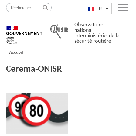
Passer
Plan
au
du
FR
Lister les actio
Menu
contenu
site
Observatoire
national
interministériel de la
sécurité routière
Navigation
Accueil
principale
Cerema-ONISR