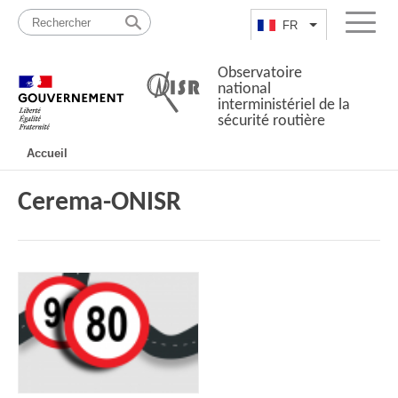
Passer
Plan
au
du
FR
Lister les actio
Menu
contenu
site
Observatoire
national
interministériel de la
sécurité routière
Navigation
Accueil
principale
Cerema-ONISR