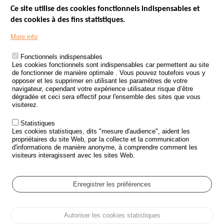
Ce site utilise des cookies fonctionnels indispensables et
des cookies à des fins statistiques.
Menu
LES SITES PUBLICS
More info
Footer
ÉTAT DE L’INSÉCURITÉ ROUTIÈRE
Fonctionnels indispensables
Les cookies fonctionnels sont indispensables car permettent au site
TRAITEMENT DES DONNÉES PERSONNELLES DES ACCIDENTS DE
de fonctionner de manière optimale . Vous pouvez toutefois vous y
LA ROUTE
opposer et les supprimer en utilisant les paramètres de votre
navigateur, cependant votre expérience utilisateur risque d’être
ETUDES ET RECHERCHES
dégradée et ceci sera effectif pour l'ensemble des sites que vous
visiterez.
APPEL À PROJETS
Statistiques
POLITIQUE DE SÉCURITÉ ROUTIÈRE
Les cookies statistiques, dits "mesure d'audience", aident les
propriétaires du site Web, par la collecte et la communication
d'informations de manière anonyme, à comprendre comment les
Outils
AGENDA
visiteurs interagissent avec les sites Web.
FAQ
GLOSSAIRE
Enregistrer les préférences
Cookie settings
Autoriser les cookies statistiques
Menu
Plan du site
Protection des données personnelles et Cookies