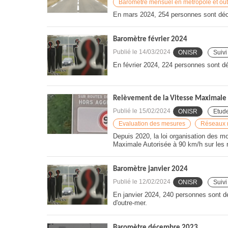
Baromètre mensuel en métropole et ou
En mars 2024, 254 personnes sont décé
Baromètre février 2024
Publié le
14/03/2024
ONISR
Suivi
En février 2024, 224 personnes sont dé
Relèvement de la Vitesse Maximale 
Publié le
15/02/2024
ONISR
Etud
Evaluation des mesures
Réseaux 
Depuis 2020, la loi organisation des mob
Maximale Autorisée à 90 km/h sur les r
Baromètre janvier 2024
Publié le
12/02/2024
ONISR
Suivi
En janvier 2024, 240 personnes sont dé
d'outre-mer.
Baromètre décembre 2023