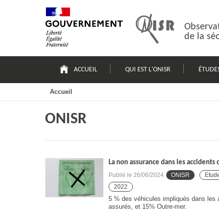
Passer
Plan
au
du
contenu
site
Observat
de la sé
Navigation
principale
ACCUEIL
QUI EST L'ONISR
ÉTUDE
Accueil
ONISR
La non assurance dans les accidents 
Publié le
26/06/2024
ONISR
Etud
2022
5 % des véhicules impliqués dans les a
assurés, et 15% Outre-mer.