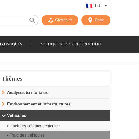
FR
Lister les actions
Glossaire
Carte
TATISTIQUES
POLITIQUE DE SÉCURITÉ ROUTIÈRE
Thèmes
Analyses territoriales
Environnement et infrastructures
Véhicules
Facteurs liés aux véhicules
Parc des véhicules