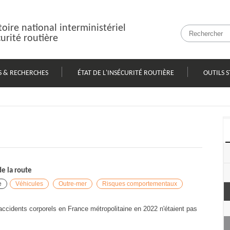
oire national interministériel
curité routière
S & RECHERCHES
ÉTAT DE L'INSÉCURITÉ ROUTIÈRE
OUTILS S
de la route
e
Véhicules
Outre-mer
Risques comportementaux
ccidents corporels en France métropolitaine en 2022 n'étaient pas