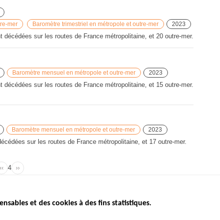
tre-mer
Baromètre trimestriel en métropole et outre-mer
2023
décédées sur les routes de France métropolitaine, et 20 outre-mer.
Baromètre mensuel en métropole et outre-mer
2023
décédées sur les routes de France métropolitaine, et 15 outre-mer.
Baromètre mensuel en métropole et outre-mer
2023
cédées sur les routes de France métropolitaine, et 17 outre-mer.
‹‹
Page
4
››
Page
Page
Pagination
précédente
suivante
ensables et des cookies à des fins statistiques.
ICS
ÉTAT DE L’INSÉCURITÉ
ETUDES ET
ROUTIÈRE