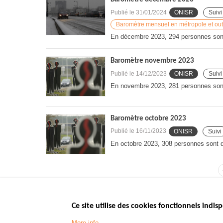
Publié le
31/01/2024
ONISR
Suivi
Baromètre mensuel en métropole et ou
En décembre 2023, 294 personnes sont 
Baromètre novembre 2023
Publié le
14/12/2023
ONISR
Suivi
En novembre 2023, 281 personnes sont 
Baromètre octobre 2023
Publié le
16/11/2023
ONISR
Suivi
En octobre 2023, 308 personnes sont dé
Ce site utilise des cookies fonctionnels indisp
Menu
LES SITES PUBL
Footer
More info