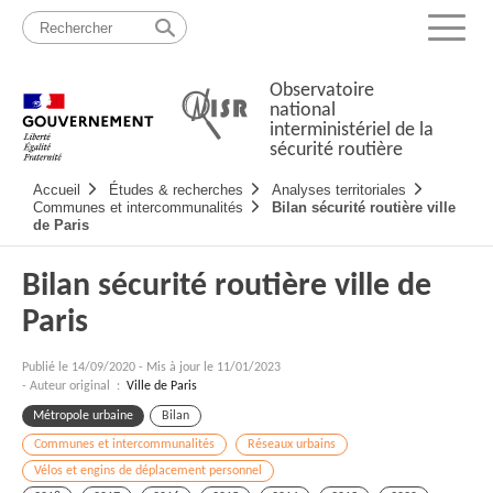
Passer
Plan
au
du
Menu
contenu
site
Observatoire
national
interministériel de la
sécurité routière
Navigation
Accueil
Études & recherches
Analyses territoriales
principale
Communes et intercommunalités
Bilan sécurité routière ville
de Paris
Bilan sécurité routière ville de
Paris
Publié le
14/09/2020
-
Mis à jour le 11/01/2023
- Auteur original :
Ville de Paris
Métropole urbaine
Bilan
Communes et intercommunalités
Réseaux urbains
Vélos et engins de déplacement personnel