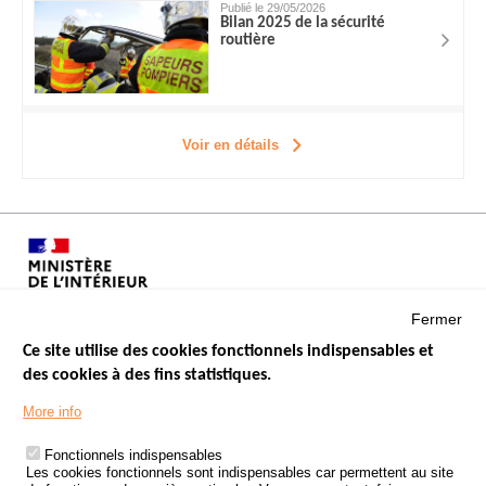
Publié le 29/05/2026
Bilan 2025 de la sécurité
routière
Voir en détails
Fermer
Ce site utilise des cookies fonctionnels indispensables et
des cookies à des fins statistiques.
Menu
LES SITES PUBLICS
More info
Footer
ÉTAT DE L’INSÉCURITÉ ROUTIÈRE
Fonctionnels indispensables
Les cookies fonctionnels sont indispensables car permettent au site
TRAITEMENT DES DONNÉES PERSONNELLES DES ACCIDENTS DE