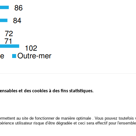
ensables et des cookies à des fins statistiques.
ICS
ÉTAT DE L’INSÉCURITÉ
ETUDES ET
ROUTIÈRE
APPEL À P
Baromètre mensuel
.gouv.fr
Bilan annuel sécurité routière
POLITIQUE 
uv.fr
rmettent au site de fonctionner de manière optimale . Vous pouvez toutefois v
ROUTIÈRE
Bilan annuel des infractions
rience utilisateur risque d’être dégradée et ceci sera effectif pour l'ensemble
.fr
TRAITEMENT DES DONNÉES
PERSONNELLES DES