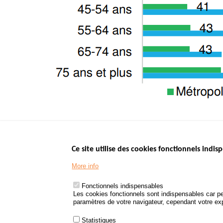
Ce site utilise des cookies fonctionnels indisp
Menu
LES SITES PUBL
Footer
More info
www.data.gouv.fr
www.gouvernement
Fonctionnels indispensables
www.legifrance.go
Les cookies fonctionnels sont indispensables car pe
paramètres de votre navigateur, cependant votre expé
www.service-public
Statistiques