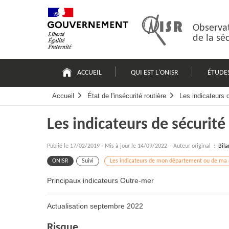
Passer
Plan
au
du
contenu
site
Observat
de la sé
Navigation
principale
ACCUEIL
QUI EST L'ONISR
ÉTUDE
Accueil
État de l'insécurité routière
Les indicateurs
Les indicateurs de sécurité
Publié le
17/02/2019
-
Mis à jour le 14/09/2022
- Auteur original :
Bila
ONISR
Suivi
Les indicateurs de mon département ou de ma 
Principaux indicateurs Outre-mer
Actualisation septembre 2022
Risque