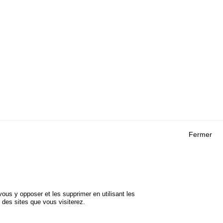
Fermer
Outils
 RECHERCHES
AGENDA
FAQ
ROJETS
GLOSSAIRE
DE SÉCURITÉ
ous y opposer et les supprimer en utilisant les
Cookie settings
 des sites que vous visiterez.