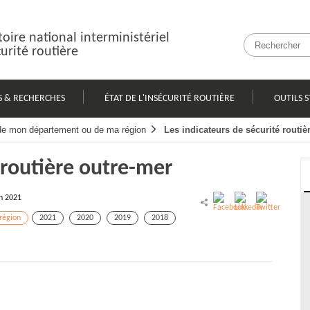
oire national interministériel
curité routière
S & RECHERCHES
ÉTAT DE L'INSÉCURITÉ ROUTIÈRE
OUTILS S
 de mon département ou de ma région
Les indicateurs de sécurité routiè
 routière outre-mer
n 2021
région
2021
2020
2019
2018