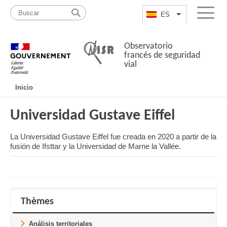
Pasar
Mapa
al
web
ES
List additional a
Menu
contenido
Observatorio
francés de seguridad
vial
Navigation
Inicio
principale
Universidad Gustave Eiffel
La Universidad Gustave Eiffel fue creada en 2020 a partir de la
fusión de Ifsttar y la Universidad de Marne la Vallée.
Thèmes
Análisis territoriales