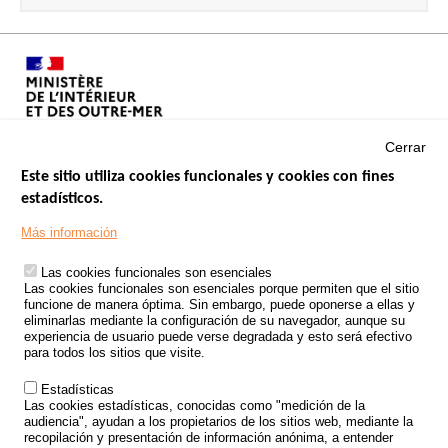
Cerrar
Este sitio utiliza cookies funcionales y cookies con fines
estadísticos.
Menu
SITIOS DE GOBIERNO
Footer
Más información
INSEGURIDAD VIAL
Las cookies funcionales son esenciales
TRATAMIENTO DE DATOS PERSONALES PROCEDENTES DE
Las cookies funcionales son esenciales porque permiten que el sitio
ACCIDENTES DE TRÁFICO
funcione de manera óptima. Sin embargo, puede oponerse a ellas y
eliminarlas mediante la configuración de su navegador, aunque su
ESTUDIOS
experiencia de usuario puede verse degradada y esto será efectivo
para todos los sitios que visite.
CONVOCATORIA DE PROYECTOS DE ESTUDIOS
Estadísticas
POLÍTICA DE SEGURIDAD VIAL
Las cookies estadísticas, conocidas como "medición de la
audiencia", ayudan a los propietarios de los sitios web, mediante la
recopilación y presentación de información anónima, a entender
Outils
EVENTOS