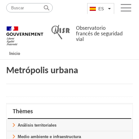
Pasar
Mapa
al
web
ES
List additional a
Menu
contenido
Observatorio
francés de seguridad
vial
Navigation
Inicio
principale
Metrópolis urbana
Thèmes
Análisis territoriales
Medio ambiente e infraestructura