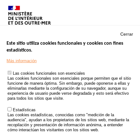
Cerrar
Este sitio utiliza cookies funcionales y cookies con fines
estadísticos.
Menu
SITIOS DE GOBIERNO
Footer
Más información
INSEGURIDAD VIAL
Las cookies funcionales son esenciales
TRATAMIENTO DE DATOS PERSONALES PROCEDENTES DE
Las cookies funcionales son esenciales porque permiten que el sitio
ACCIDENTES DE TRÁFICO
funcione de manera óptima. Sin embargo, puede oponerse a ellas y
eliminarlas mediante la configuración de su navegador, aunque su
ESTUDIOS
experiencia de usuario puede verse degradada y esto será efectivo
para todos los sitios que visite.
CONVOCATORIA DE PROYECTOS DE ESTUDIOS
Estadísticas
POLÍTICA DE SEGURIDAD VIAL
Las cookies estadísticas, conocidas como "medición de la
audiencia", ayudan a los propietarios de los sitios web, mediante la
recopilación y presentación de información anónima, a entender
Outils
EVENTOS
cómo interactúan los visitantes con los sitios web.
PREGUNTAS MÁS FRECUENTES