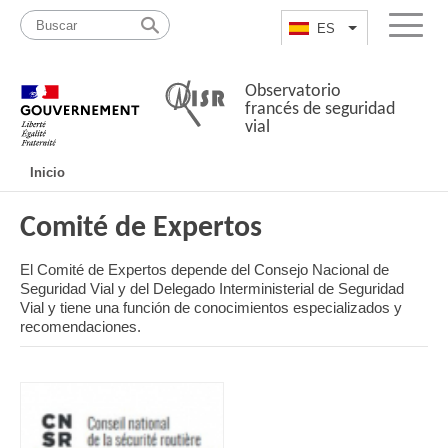
Pasar
Mapa
al
web
ES
List additional a
Menu
contenido
Observatorio
francés de seguridad
vial
Navigation
Inicio
principale
Comité de Expertos
El Comité de Expertos depende del Consejo Nacional de
Seguridad Vial y del Delegado Interministerial de Seguridad
Vial y tiene una función de conocimientos especializados y
recomendaciones.