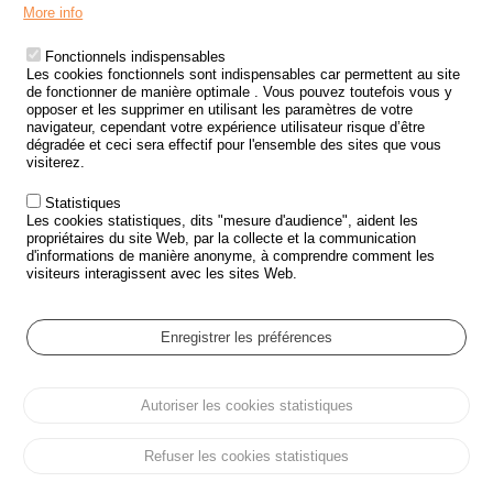
Menu
LES SITES PUBLICS
More info
Footer
ÉTAT DE L’INSÉCURITÉ ROUTIÈRE
Fonctionnels indispensables
Les cookies fonctionnels sont indispensables car permettent au site
TRAITEMENT DES DONNÉES PERSONNELLES DES ACCIDENTS DE
de fonctionner de manière optimale . Vous pouvez toutefois vous y
LA ROUTE
opposer et les supprimer en utilisant les paramètres de votre
navigateur, cependant votre expérience utilisateur risque d’être
ETUDES ET RECHERCHES
dégradée et ceci sera effectif pour l'ensemble des sites que vous
visiterez.
APPEL À PROJETS
Statistiques
POLITIQUE DE SÉCURITÉ ROUTIÈRE
Les cookies statistiques, dits "mesure d'audience", aident les
propriétaires du site Web, par la collecte et la communication
d'informations de manière anonyme, à comprendre comment les
Outils
AGENDA
visiteurs interagissent avec les sites Web.
FAQ
GLOSSAIRE
Enregistrer les préférences
Cookie settings
Autoriser les cookies statistiques
Menu
Plan du site
Protection des données personnelles et Cookies
Pied
Gérer les cookies
Accessibilité
Mentions légales
de
Refuser les cookies statistiques
page
Tous droits réservés © ONISR 2026