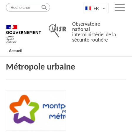
Passer
Plan
au
du
FR
Lister les actio
Menu
contenu
site
Observatoire
national
interministériel de la
sécurité routière
Navigation
Accueil
principale
Métropole urbaine