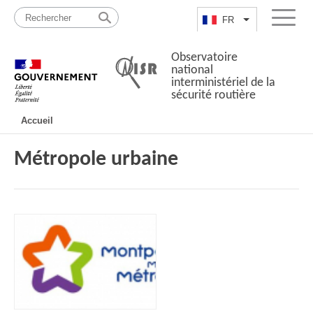
Passer
Plan
au
du
FR
Lister les actio
Menu
contenu
site
Observatoire
national
interministériel de la
sécurité routière
Navigation
Accueil
principale
Métropole urbaine