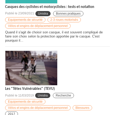
Casques des cyclistes et motocyclistes : tests et notation
Publié le
23/09/2021
Unistra
Bonnes pratiques
Equipements de sécurité
2-3 roues motorisés
Vélos et engins de déplacement personnel
Quand il s'agit de choisir son casque, il est souvent compliqué de
faire son choix selon la protection apportée par le casque. C'est
pourquoi il...
Les "Têtes Vulnérables" (TEVU)
Publié le
11/03/2019
Unistra
Recherche
Equipements de sécurité
Vélos et engins de déplacement personnel
Blessures
2017