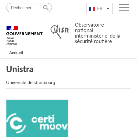
Passer
Plan
au
du
FR
Lister les actio
Menu
contenu
site
Observatoire
national
interministériel de la
sécurité routière
Navigation
Accueil
principale
Unistra
Université de strasbourg