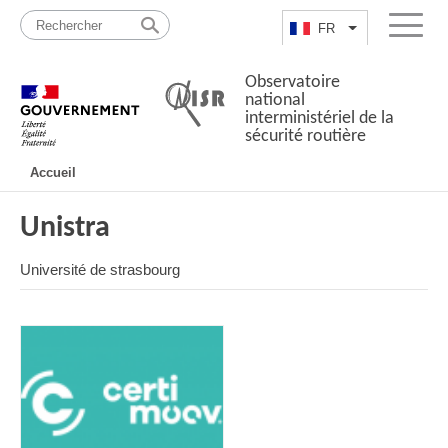
Passer
Plan
au
du
FR
Lister les actio
Menu
contenu
site
Observatoire
national
interministériel de la
sécurité routière
Navigation
Accueil
principale
Unistra
Université de strasbourg