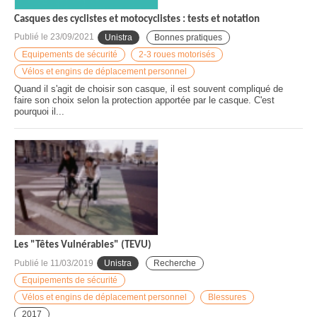
Casques des cyclistes et motocyclistes : tests et notation
Publié le
23/09/2021
Unistra
Bonnes pratiques
Equipements de sécurité
2-3 roues motorisés
Vélos et engins de déplacement personnel
Quand il s'agit de choisir son casque, il est souvent compliqué de
faire son choix selon la protection apportée par le casque. C'est
pourquoi il...
Les "Têtes Vulnérables" (TEVU)
Publié le
11/03/2019
Unistra
Recherche
Equipements de sécurité
Vélos et engins de déplacement personnel
Blessures
2017