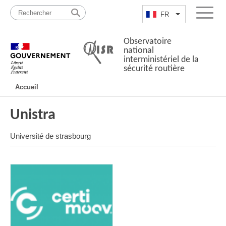
Passer
Plan
au
du
FR
Lister les actio
Menu
contenu
site
Observatoire
national
interministériel de la
sécurité routière
Navigation
Accueil
principale
Unistra
Université de strasbourg