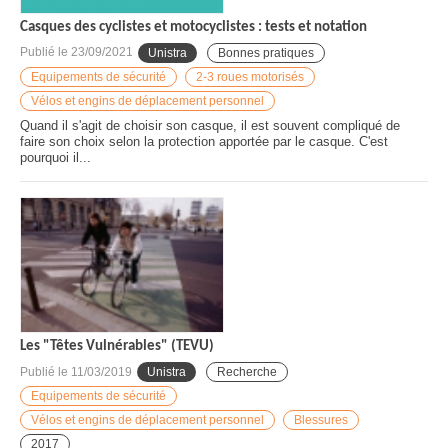
Casques des cyclistes et motocyclistes : tests et notation
Publié le
23/09/2021
Unistra
Bonnes pratiques
Equipements de sécurité
2-3 roues motorisés
Vélos et engins de déplacement personnel
Quand il s'agit de choisir son casque, il est souvent compliqué de
faire son choix selon la protection apportée par le casque. C'est
pourquoi il...
Les "Têtes Vulnérables" (TEVU)
Publié le
11/03/2019
Unistra
Recherche
Equipements de sécurité
Vélos et engins de déplacement personnel
Blessures
2017