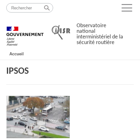
Passer
Plan
au
du
Menu
contenu
site
Observatoire
national
interministériel de la
sécurité routière
Navigation
Accueil
principale
IPSOS