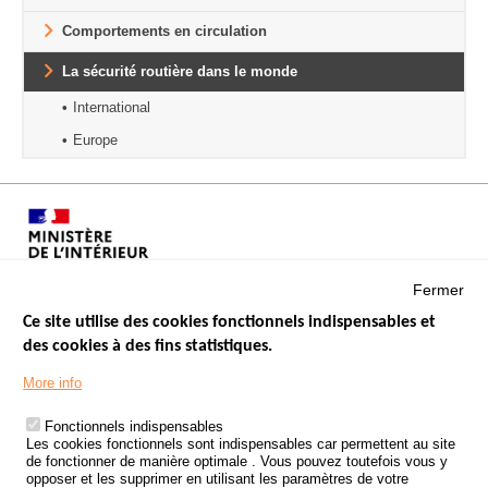
Comportements en circulation
La sécurité routière dans le monde
International
Europe
Fermer
Ce site utilise des cookies fonctionnels indispensables et
des cookies à des fins statistiques.
Menu
LES SITES PUBLICS
More info
Footer
ÉTAT DE L’INSÉCURITÉ ROUTIÈRE
Fonctionnels indispensables
Les cookies fonctionnels sont indispensables car permettent au site
TRAITEMENT DES DONNÉES PERSONNELLES DES ACCIDENTS DE
de fonctionner de manière optimale . Vous pouvez toutefois vous y
LA ROUTE
opposer et les supprimer en utilisant les paramètres de votre