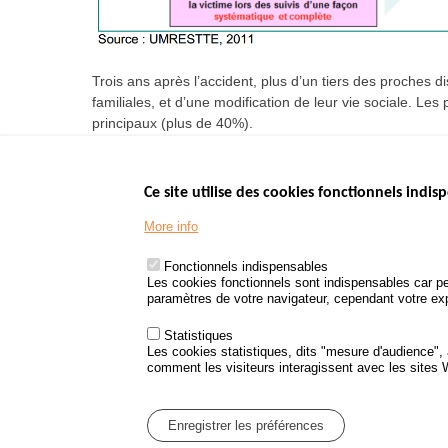
Trois ans après l’accident, plus d’un tiers des proches d
familiales, et d’une modification de leur vie sociale. L
principaux (plus de 40%).
Ce site utilise des cookies fonctionnels indisp
Menu
LES SITES PUBL
Footer
More info
www.data.gouv.fr
www.gouvernement
Fonctionnels indispensables
www.legifrance.go
Les cookies fonctionnels sont indispensables car pe
paramètres de votre navigateur, cependant votre expé
www.service-public
Statistiques
Les cookies statistiques, dits "mesure d'audience",
comment les visiteurs interagissent avec les sites
Menu
Plan du site
Protection des d
Pied
Enregistrer les préférences
de
page