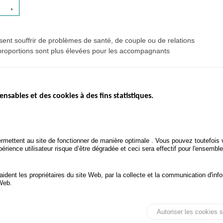
isent souffrir de problèmes de santé, de couple ou de relations
es proportions sont plus élevées pour les accompagnants
ensables et des cookies à des fins statistiques.
ICS
ÉTAT DE L’INSÉCURITÉ
ETUDES ET
ROUTIÈRE
APPEL À P
Baromètre mensuel
.gouv.fr
Bilan annuel sécurité routière
POLITIQUE 
uv.fr
rmettent au site de fonctionner de manière optimale . Vous pouvez toutefois v
ROUTIÈRE
Bilan annuel des infractions
rience utilisateur risque d’être dégradée et ceci sera effectif pour l'ensemble
.fr
TRAITEMENT DES DONNÉES
PERSONNELLES DES
 aident les propriétaires du site Web, par la collecte et la communication d'
ACCIDENTS DE LA ROUTE
 Web.
onnées personnelles et Cookies
Gérer les cookies
Autoriser les cookies s
Tous droits réservés © ONISR 2026