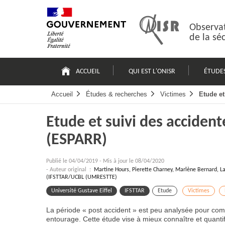
Passer
Plan
au
du
contenu
site
Observat
de la sé
Navigation
principale
ACCUEIL
QUI EST L'ONISR
ÉTUDE
Accueil
Études & recherches
Victimes
Etude et
Etude et suivi des accident
(ESPARR)
Publié le
04/04/2019
-
Mis à jour le 08/04/2020
- Auteur original :
Martine Hours, Pierette Charney, Marlène Bernard, La
(IFSTTAR/UCBL (UMRESTTE)
Université Gustave Eiffel
IFSTTAR
Etude
Victimes
La période « post accident » est peu analysée pour comp
entourage. Cette étude vise à mieux connaître et quantif