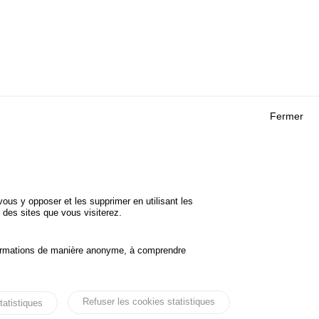
Fermer
Outils
 RECHERCHES
AGENDA
FAQ
ROJETS
GLOSSAIRE
DE SÉCURITÉ
ous y opposer et les supprimer en utilisant les
Cookie settings
 des sites que vous visiterez.
informations de manière anonyme, à comprendre
Accessibilité
Mentions légales
Refuser les cookies statistiques
tatistiques