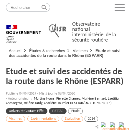
Passer
Plan
au
du
Menu
contenu
site
Observatoire
national
interministériel de la
sécurité routière
Navigation
Accueil
Études & recherches
Victimes
Etude et suivi
principale
des accidentés de la route dans le Rhône (ESPARR)
Etude et suivi des accidentés de
la route dans le Rhône (ESPARR)
Publié le
04/04/2019
-
Mis à jour le 08/04/2020
- Auteur original :
Martine Hours, Pierette Charney, Marlène Bernard, Laetitia
Chossegros, Hélène Tardy, Charlène Tournier (IFSTTAR/UCBL (UMRESTTE)
Université Gustave Eiffel
IFSTTAR
Etude
Victimes
Expérimentations
Evaluation
2014